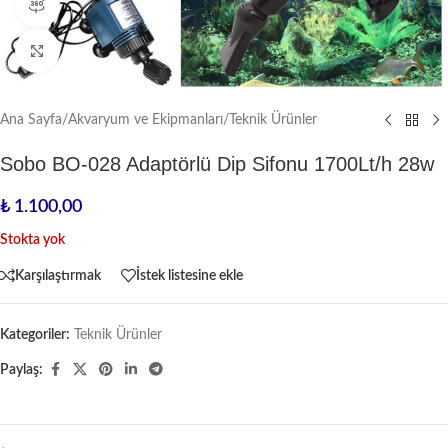
360 ürün görünümü
Büyütmek için tıklayın
Ana Sayfa
/
Akvaryum ve Ekipmanları
/
Teknik Ürünler
Sobo BO-028 Adaptörlü Dip Sifonu 1700Lt/h 28w
₺
1.100,00
Stokta yok
Karşılaştırmak
İstek listesine ekle
Kategoriler:
Teknik Ürünler
Paylaş: