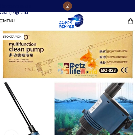
Navigasyona atla
Ana içeriğe atla
MENÜ
STOKTA YOK