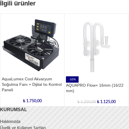
İlgili ürünler
AquaLumex Cool Akvaryum
-10%
Soğutma Fanı + Dijital Isı Kontrol
AQUAPRO Flow+ 16mm (16/22
Paneli
mm)
₺
1.750,00
₺
1.125,00
₺
1.250,00
KURUMSAL
Hakkımızda
Üyelik ve Kullanım Şartları