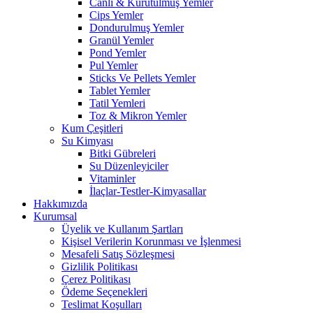
Canlı & Kurutulmuş Yemler
Cips Yemler
Dondurulmuş Yemler
Granül Yemler
Pond Yemler
Pul Yemler
Sticks Ve Pellets Yemler
Tablet Yemler
Tatil Yemleri
Toz & Mikron Yemler
Kum Çeşitleri
Su Kimyası
Bitki Gübreleri
Su Düzenleyiciler
Vitaminler
İlaçlar-Testler-Kimyasallar
Hakkımızda
Kurumsal
Üyelik ve Kullanım Şartları
Kişisel Verilerin Korunması ve İşlenmesi
Mesafeli Satış Sözleşmesi
Gizlilik Politikası
Çerez Politikası
Ödeme Seçenekleri
Teslimat Koşulları