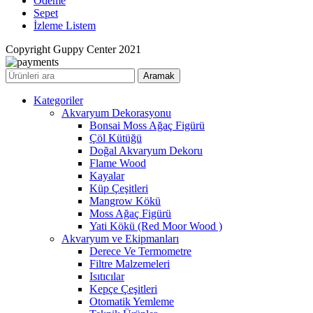
Ödeme
Sepet
İzleme Listem
Copyright Guppy Center 2021
Aramak
Kategoriler
Akvaryum Dekorasyonu
Bonsai Moss Ağaç Figürü
Çöl Kütüğü
Doğal Akvaryum Dekoru
Flame Wood
Kayalar
Küp Çeşitleri
Mangrow Kökü
Moss Ağaç Figürü
Yati Kökü (Red Moor Wood )
Akvaryum ve Ekipmanları
Derece Ve Termometre
Filtre Malzemeleri
Isıtıcılar
Kepçe Çeşitleri
Otomatik Yemleme