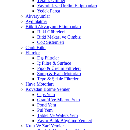
Teknik Ürünler
Yavruluk ve Üretim Ekipmanları
Yedek Parça
Akvaryumlar
Aydınlatma
Bitkili Akvaryum Ekipmanları
Bitki Gübreleri
Bitki Makası ve Cımbız
Co2 Sistemleri
Canlı Bitki
Filtreler
Dış Filtreler
İç Filtre & Surface
Pipo & Üretim Filtreleri
Sump & Kafa Motorları
Tepe & Şelale Filtreler
Hava Motorları
Kovadan Bölme Yemler
Cips Yem
Granül Ve Micron Yem
Pond Yem
Pul Yem
Tablet Ve Wafers Yem
Yavru Balık Büyütme Yemleri
Kutu Ve Zarf Yemler