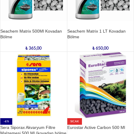
Seachem Matrix 500Ml Kovadan
Seachem Matrix 1 LT Kovadan
Bölme
Bölme
₺
365,00
₺
650,00
-6%
SICAK
Sera Siporax Akvaryum Filtre
Eurostar Active Carbon 500 Ml
Malzemesi 500 Ml (kovadan bölme