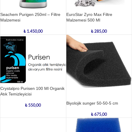
EuroStar Zyro Max Filtre
Seachem Purigen 250ml – Filtre
Malzemesi 500 Ml
Malzemesi
₺
285,00
₺
1.450,00
Crystalpro Purisen 100 Ml Organik
Atık Temizleyicisi
Biyolojik sunger 50-50-5 cm
₺
550,00
₺
675,00