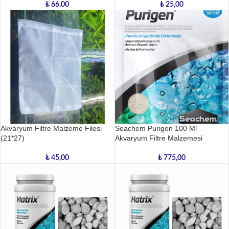
₺
66,00
₺
25,00
Akvaryum Filtre Malzeme Filesi
Seachem Purigen 100 Ml
(21*27)
Akvaryum Filtre Malzemesi
₺
45,00
₺
775,00