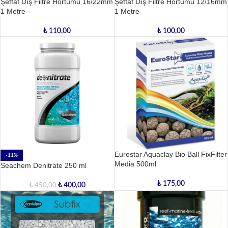
Şeffaf Dış Filtre Hortumu 16/22mm
Şeffaf Dış Filtre Hortumu 12/16mm
1 Metre
1 Metre
₺
110,00
₺
100,00
Eurostar Aquaclay Bio Ball FixFilter
-11%
Media 500ml
Seachem Denitrate 250 ml
₺
175,00
₺
400,00
₺
450,00