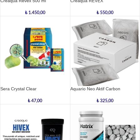
Creaqua Revex 500 ml
Creaqua REVEX
₺
1.450,00
₺
550,00
Sera Crystal Clear
Aquario Neo Aktif Carbon
₺
47,00
₺
325,00