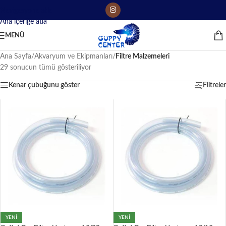
Navigasyona atla
Ana içeriğe atla
MENÜ
Ana Sayfa
/
Akvaryum ve Ekipmanları
/
Filtre Malzemeleri
29 sonucun tümü gösteriliyor
Kenar çubuğunu göster
Filtreler
YENI
YENI