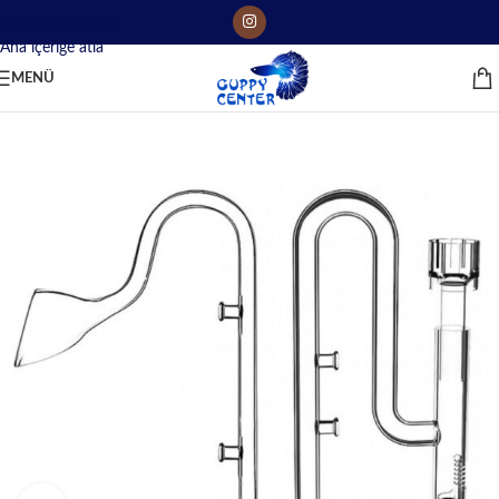
Navigasyona atla
Ana içeriğe atla
MENÜ