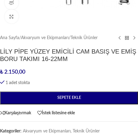
360 ürün görünümü
Büyütmek için tıklayın
Ana Sayfa
/
Akvaryum ve Ekipmanları
/
Teknik Ürünler
LİLY PİPE YÜZEY EMİCİLİ CAM BASIŞ VE EMİŞ
BORU TAKIMI 16-22MM
₺
2.150,00
1 adet stokta
SEPETE EKLE
Karşılaştırmak
İstek listesine ekle
Kategoriler:
Akvaryum ve Ekipmanları
,
Teknik Ürünler