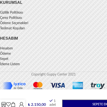
KURUMSAL
Gizlilik Politikası
Çerez Politikası
Ödeme Seçenekleri
Teslimat Koşulları
HESABIM
Hesabım
Ödeme
Sepet
İzleme Listem
Copyright Guppy Center 2021
LİLY
PİPE
YÜZEY
EMİCİLİ
CAM
1
BASIŞ
₺
2.150,00
SEPETE E
adet
VE