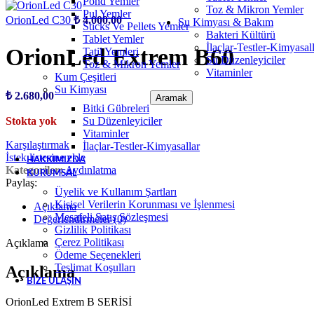
Pond Yemler
Toz & Mikron Yemler
Pul Yemler
OrionLed C30
₺
4.000,00
Su Kimyası & Bakım
Sticks Ve Pellets Yemler
Bakteri Kültürü
Tablet Yemler
İlaçlar-Testler-Kimyasal
OrionLed Extrem B60
Tatil Yemleri
Su Düzenleyiciler
Toz & Mikron Yemler
Vitaminler
Kum Çeşitleri
Su Kimyası
₺
2.680,00
Aramak
Bitki Gübreleri
Su Düzenleyiciler
Stokta yok
Vitaminler
Karşılaştırmak
İlaçlar-Testler-Kimyasallar
İstek listesine ekle
HAKKIMIZDA
Kategoriler:
Aydınlatma
KURUMSAL
Paylaş:
Üyelik ve Kullanım Şartları
Kişisel Verilerin Korunması ve İşlenmesi
Açıklama
Mesafeli Satış Sözleşmesi
Değerlendirmeler (0)
Gizlilik Politikası
Çerez Politikası
Açıklama
Ödeme Seçenekleri
Teslimat Koşulları
Açıklama
BIZE ULAŞIN
OrionLed Extrem B SERİSİ