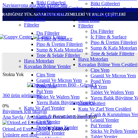
Bitki Gübreleri
Bitki Gübreleri
Navigasyona atla
Ana içeriğe atla
Bitki Makası ve Cımbız
Bitki Makası ve Cımbız
Co2 Sistemleri
Co2 Sistemleri
ARADIĞINIZ TÜM AKVARYUM MALZEMELERİ VE BALIK ÇEŞİTLERİ
Canlı Bitki
Canlı Bitki
Filtreler
Filtreler
Dış Filtreler
Dış Filtreler
İç Filtre & Surface
İç Filtre & Surface
Pipo & Üretim Filtreleri
Pipo & Üretim Filtreleri
Sump & Kafa Motorları
Sump & Kafa Motorları
Tepe & Şelale Filtreler
Tepe & Şelale Filtreler
Hava Motorları
Hava Motorları
Kovadan Bölme Yem Çeşitleri
Kovadan Bölme Yemler
Cips Yem
Stokta Yok
Cips Yem
Granül Ve Micron Yem
Granül Ve Micron Yem
Pond Yem
Pond Yem
Pul Yem
Pul Yem
Tablet Ve Wafers Yem
360 ürün görünümü
Tablet Ve Wafers Yem
Yavru Balık Büyütme Y
Yavru Balık Büyütme Yemleri
Kum Çeşitleri
0%
Kutu Ve Zarf Yemler
Kutu Ve Zarf Yem Çeşitleri
Büyütmek için tıklayın
Canlı & Kurutulmuş Ye
Canlı & Kurutulmuş Yemler
Ana Sayfa
/
Aydınlatma
/
OrionLed Extrem B60
Granül Yemler
Cips Yemler
Pul Yemler
Dondurulmuş Yemler
OrionLed Extrem B50
₺
2.680,00
Sticks Ve Pellets Yemler
Granül Yemler
Ürünlere geri dön
Tablet Yemler