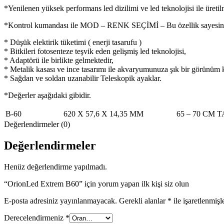
*Yenilenen yüksek performans led dizilimi ve led teknolojisi ile üretilm
*Kontrol kumandası ile MOD – RENK SEÇİMİ – Bu özellik sayesinde Bit
* Düşük elektirik tüketimi ( enerji tasarufu )
* Bitkileri fotosenteze teşvik eden gelişmiş led teknolojisi,
* Adaptörü ile birlikte gelmektedir,
* Metalik kasası ve ince tasarımı ile akvaryumunuza şık bir görünüm k
* Sağdan ve soldan uzanabilir Teleskopik ayaklar.
*Değerler aşağıdaki gibidir.
B-60
620 X 57,6 X 14,35 MM
65 – 70 CM 
Değerlendirmeler (0)
Değerlendirmeler
Henüz değerlendirme yapılmadı.
“OrionLed Extrem B60” için yorum yapan ilk kişi siz olun
E-posta adresiniz yayınlanmayacak.
Gerekli alanlar
*
ile işaretlenmişl
Derecelendirmeniz
*