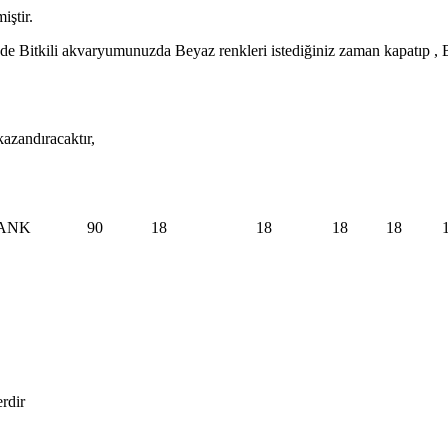
iştir.
kili akvaryumunuzda Beyaz renkleri istediğiniz zaman kapatıp , Balıkl
azandıracaktır,
TANK
90
18
18
18
18
erdir