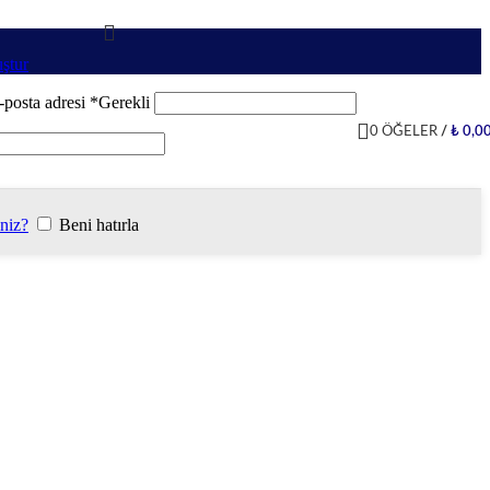
ştur
-posta adresi
*
Gerekli
0
ÖĞELER
/
₺
0,0
iniz?
Beni hatırla