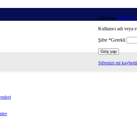
Giriş yap
Hesap Olu
Kullanıcı adı veya e
Şifre
*
Gerekli
Giriş yap
Şifrenizi mi kaybett
emleri
mler