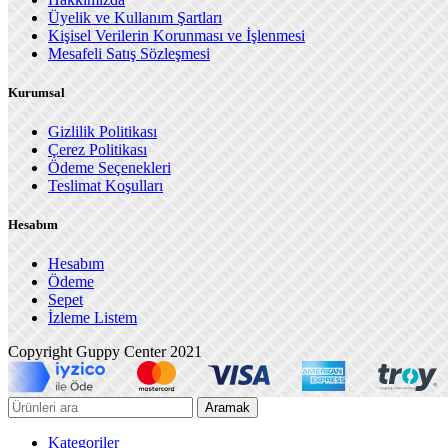
Üyelik ve Kullanım Şartları
Kişisel Verilerin Korunması ve İşlenmesi
Mesafeli Satış Sözleşmesi
Kurumsal
Gizlilik Politikası
Çerez Politikası
Ödeme Seçenekleri
Teslimat Koşulları
Hesabım
Hesabım
Ödeme
Sepet
İzleme Listem
Copyright Guppy Center 2021
Aramak
Kategoriler