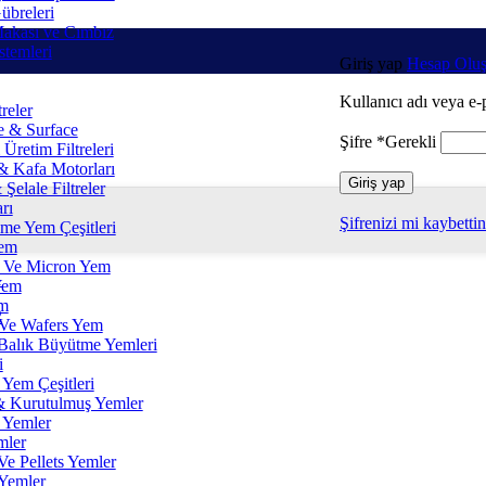
übreleri
Makası ve Cımbız
stemleri
Giriş yap
Hesap Oluş
Kullanıcı adı veya e-
treler
re & Surface
Şifre
*
Gerekli
Üretim Filtreleri
 Kafa Motorları
Giriş yap
Şelale Filtreler
rı
Şifrenizi mi kaybettin
me Yem Çeşitleri
Yem
 Ve Micron Yem
Yem
em
 Ve Wafers Yem
Balık Büyütme Yemleri
i
 Yem Çeşitleri
& Kurutulmuş Yemler
r
 Yemler
mler
Ve Pellets Yemler
 Yemler