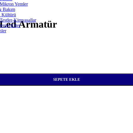
Mikron Yemler
& Bakım
i Kültürü
-Testler-Kimyasallar
Led Armatür
enleyiciler
nler
SEPETE EKLE