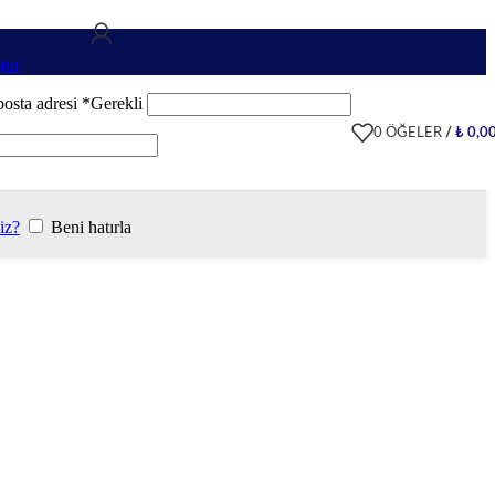
tur
posta adresi
*
Gerekli
0
ÖĞELER
/
₺
0,0
iz?
Beni hatırla