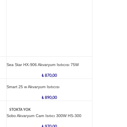
Sea Star HX-906 Akvaryum Isıtıcısı 75W
₺
870,00
Smart 25 w Akvaryum Isıtıcısı
₺
890,00
STOKTA YOK
Sobo Akvaryum Cam Isıtıcı 300W HS-300
₺
970,00