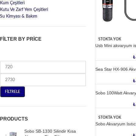
Kum Çeşitleri
Kutu Ve Zarf Yem Çeşitleri
Su Kimyası & Bakım
FILTER BY PRICE
STOKTA YOK
Usb Mini akvaryum isi
₺
Sea Star HX-906 Akv
₺
FILTRELE
Sobo 100Watt Akvaryu
₺
STOKTA YOK
PRODUCTS
Sobo Akvaryum Isıtı
Sobo SB-1330 Silindir Kısa
₺