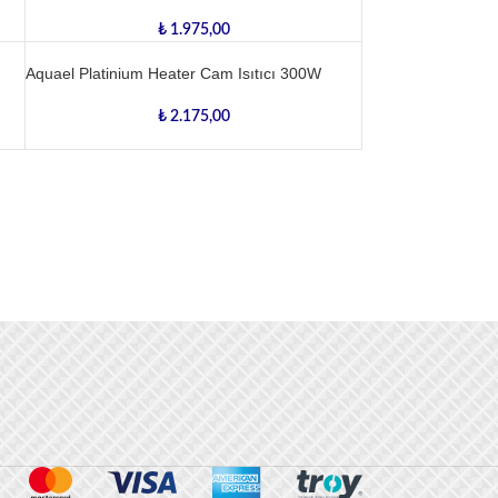
₺
1.975,00
Aquael Platinium Heater Cam Isıtıcı 300W
₺
2.175,00