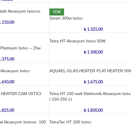
tlı Akvaryum Isıtıcısı
YENI
Smart 300w Isıtıcı
.150,00
₺
1.325,00
Tetra HT Akvaryum Isıtıcı 50W
latinium Isıtıcı – 25w
₺
1.500,00
.375,00
Akvaryum Isıtıcı
AQUAEL-GLAS.HEATER PLAT.HEATER 50
.650,00
₺
1.675,00
HEATER CAM ISITICI
Tetra HT 150 watt Elektronik Akvaryum Isıtıc
/ 150-255 Lt
.825,00
₺
1.850,00
tal Akvaryum Isıtıcısı 100
TetraTec HT 200 Isıtıcı