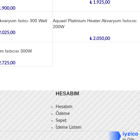
₺
1.925,00
.900,00
kvaryum Isıtıcı 300 Watt
Aquael Platinium Heater Akvaryum Isıtıcısı
200W
.025,00
₺
2.050,00
m Isıtıcısı 300W
.725,00
HESABIM
Hesabım
Ödeme
Sepet
İzleme Listem