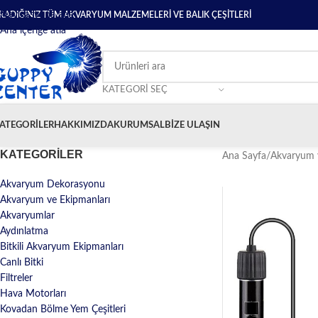
Navigasyona atla
RADIĞINIZ TÜM AKVARYUM MALZEMELERİ VE BALIK ÇEŞİTLERİ
Ana içeriğe atla
KATEGORI SEÇ
ATEGORILER
HAKKIMIZDA
KURUMSAL
BIZE ULAŞIN
KATEGORİLER
Ana Sayfa
/
Akvaryum 
Akvaryum Dekorasyonu
Akvaryum ve Ekipmanları
Akvaryumlar
Aydınlatma
Bitkili Akvaryum Ekipmanları
Canlı Bitki
Filtreler
Hava Motorları
Kovadan Bölme Yem Çeşitleri