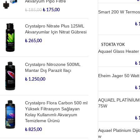
Akvaryum Pipo Filtre
₺
175,00
₺
185,00
Smart 200 W Termosta
₺
1
Crystalpro Nitrate Plus 125ML
Akvaryumlar Için Nitrat Gübresi
₺
265,00
STOKTA YOK
Aquael Glass Heater P
₺
1
Crystalpro Nitrozone 500ML
Mantar Dış Parazit Ilaçı
Eheim Jager 50 Watt 
₺
1.250,00
₺
1
AQUAEL PLATİNİUM 
Crystalpro Flora Carbon 500 ml
75W
Yüksek Filtrasyon Sağlayan
Kolay Kullanımlı Akvaryum
₺
1
Temizleme Ürünü
₺
825,00
Aquael Platinium Diji
w