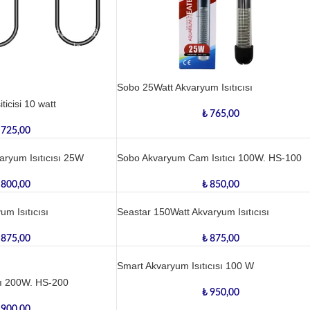
Sobo 25Watt Akvaryum Isıtıcısı
ticisi 10 watt
₺
765,00
725,00
aryum Isıtıcısı 25W
Sobo Akvaryum Cam Isıtıcı 100W. HS-100
800,00
₺
850,00
m Isıtıcısı
Seastar 150Watt Akvaryum Isıtıcısı
875,00
₺
875,00
Smart Akvaryum Isıtıcısı 100 W
cı 200W. HS-200
₺
950,00
900,00