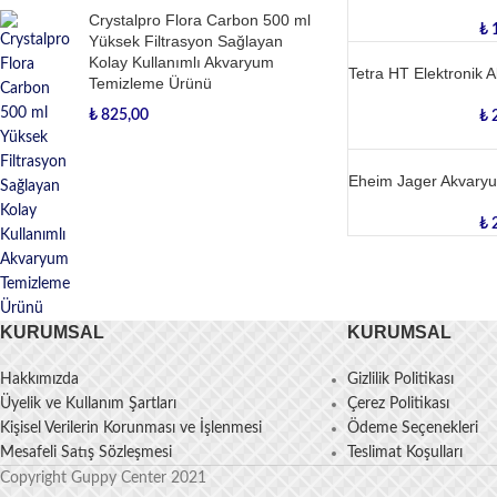
Crystalpro Flora Carbon 500 ml
₺
1
Yüksek Filtrasyon Sağlayan
Kolay Kullanımlı Akvaryum
Tetra HT Elektronik A
Temizleme Ürünü
₺
825,00
₺
2
Eheim Jager Akvaryu
₺
2
KURUMSAL
KURUMSAL
Hakkımızda
Gizlilik Politikası
Üyelik ve Kullanım Şartları
Çerez Politikası
Kişisel Verilerin Korunması ve İşlenmesi
Ödeme Seçenekleri
Mesafeli Satış Sözleşmesi
Teslimat Koşulları
Copyright Guppy Center 2021