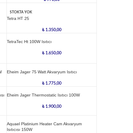
STOKTA YOK
Tetra HT 25
₺
1.350,00
TetraTec Ht 100W Isıtıcı
₺
1.650,00
W
Eheim Jager 75 Watt Akvaryum Isıtıcı
₺
1.775,00
ısı
Eheim Jager Thermostatic Isıtıcı 100W
₺
1.900,00
Aquael Platinium Heater Cam Akvaryum
Isıtıcısı 150W