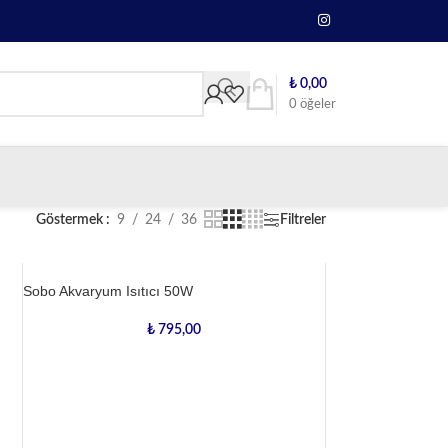
₺
0,00
0
öğeler
Göstermek
9
24
36
Filtreler
Sobo Akvaryum Isıtıcı 50W
₺
795,00