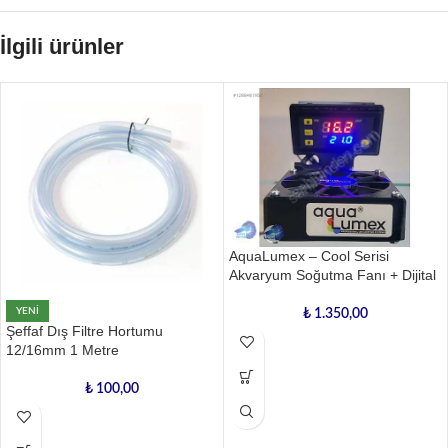
İlgili ürünler
AquaLumex – Cool Serisi
Akvaryum Soğutma Fanı + Dijital
YENI
₺
1.350,00
Şeffaf Dış Filtre Hortumu
12/16mm 1 Metre
₺
100,00