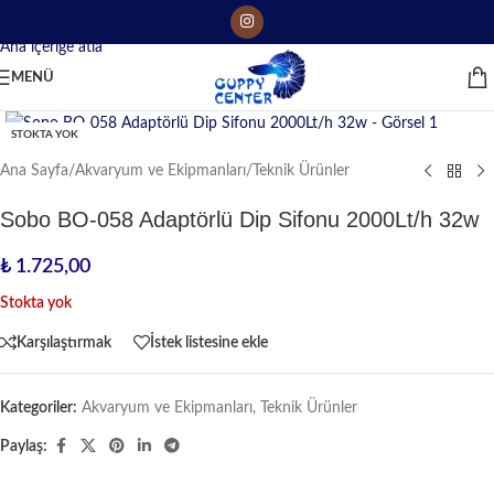
Navigasyona atla
Ana içeriğe atla
MENÜ
Büyütmek için tıklayın
STOKTA YOK
Ana Sayfa
/
Akvaryum ve Ekipmanları
/
Teknik Ürünler
Sobo BO-058 Adaptörlü Dip Sifonu 2000Lt/h 32w
₺
1.725,00
Stokta yok
Karşılaştırmak
İstek listesine ekle
Kategoriler:
Akvaryum ve Ekipmanları
,
Teknik Ürünler
Paylaş: