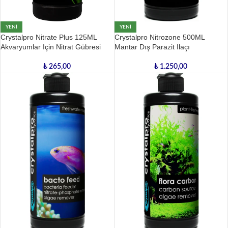
YENI
YENI
Crystalpro Nitrate Plus 125ML
Crystalpro Nitrozone 500ML
Akvaryumlar Için Nitrat Gübresi
Mantar Dış Parazit Ilaçı
₺
265,00
₺
1.250,00