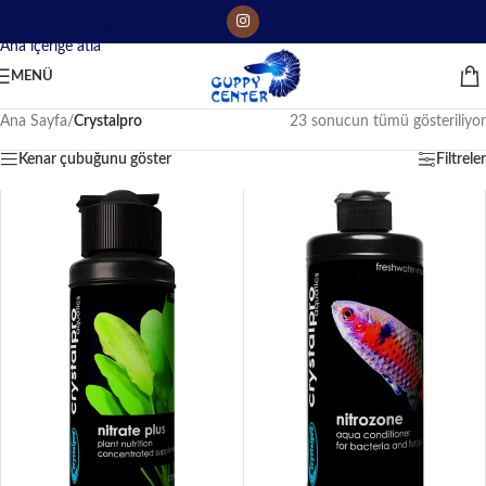
Navigasyona atla
Ana içeriğe atla
MENÜ
Ana Sayfa
/
Crystalpro
23 sonucun tümü gösteriliyor
Kenar çubuğunu göster
Filtreler