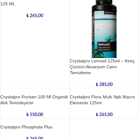
125 ML
₺
265,00
Crystalpro Lemosil 125ml – Kireç
Çözücü Akvaryum Camı
Temizleme
₺
285,00
Crystalpro Purisen 100 Ml Organik
Crystalpro Flora Multı Npk Macro
Atık Temizleyicisi
Elements 125ml
₺
550,00
₺
265,00
Crystalpro Phosphate Plus