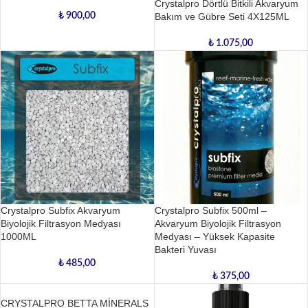
Crystalpro Dörtlü Bitkili Akvaryum
₺
900,00
Bakım ve Gübre Seti 4X125ML
₺
1.075,00
Crystalpro Subfix Akvaryum
Crystalpro Subfix 500ml –
Biyolojik Filtrasyon Medyası
Akvaryum Biyolojik Filtrasyon
1000ML
Medyası – Yüksek Kapasite
Bakteri Yuvası
₺
485,00
₺
375,00
CRYSTALPRO BETTA MİNERALS