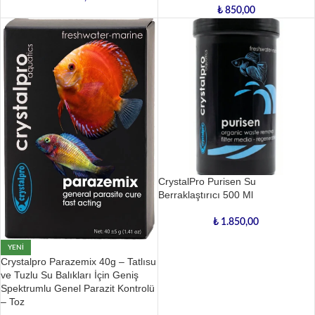
₺
850,00
CrystalPro Purisen Su
Berraklaştırıcı 500 Ml
₺
1.850,00
YENI
Crystalpro Parazemix 40g – Tatlısu
ve Tuzlu Su Balıkları İçin Geniş
Spektrumlu Genel Parazit Kontrolü
– Toz