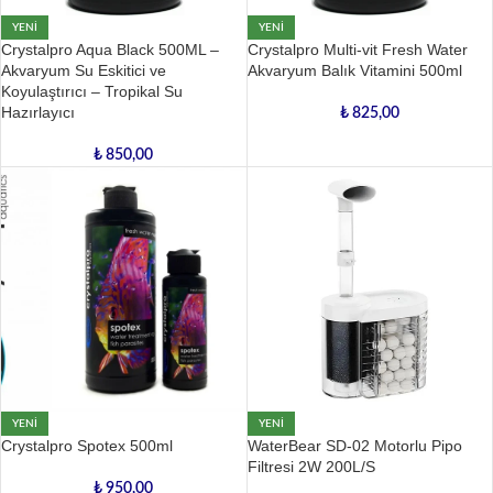
YENI
YENI
Crystalpro Aqua Black 500ML –
Crystalpro Multi-vit Fresh Water
Akvaryum Su Eskitici ve
Akvaryum Balık Vitamini 500ml
Koyulaştırıcı – Tropikal Su
Hazırlayıcı
₺
825,00
₺
850,00
YENI
YENI
Crystalpro Spotex 500ml
WaterBear SD-02 Motorlu Pipo
Filtresi 2W 200L/S
₺
950,00