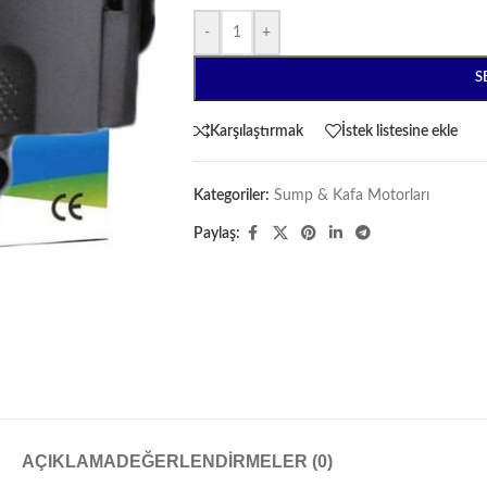
-
+
S
Karşılaştırmak
İstek listesine ekle
Kategoriler:
Sump & Kafa Motorları
Paylaş:
AÇIKLAMA
DEĞERLENDIRMELER (0)