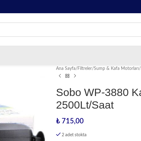
Ana Sayfa
/
Filtreler
/
Sump & Kafa Motorları
/
Sobo WP-3880 Ka
2500Lt/Saat
₺
715,00
2 adet stokta