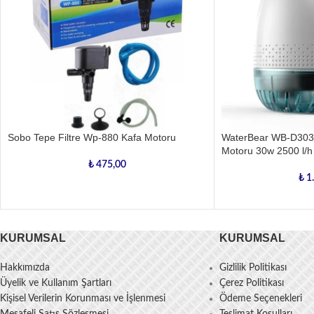
Sobo Tepe Filtre Wp-880 Kafa Motoru
WaterBear WB-D303
Motoru 30w 2500 l/h
₺
475,00
₺
1.
KURUMSAL
KURUMSAL
Hakkımızda
Gizlilik Politikası
Üyelik ve Kullanım Şartları
Çerez Politikası
Kişisel Verilerin Korunması ve İşlenmesi
Ödeme Seçenekleri
Mesafeli Satış Sözleşmesi
Teslimat Koşulları