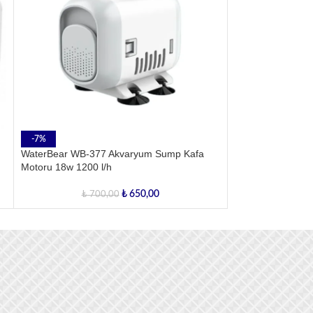
-7%
-10%
WaterBear WB-377 Akvaryum Sump Kafa
WaterBear WB-17
Motoru 18w 1200 l/h
Motoru 8w 500 l/
₺
650,00
₺
700,00
₺
50