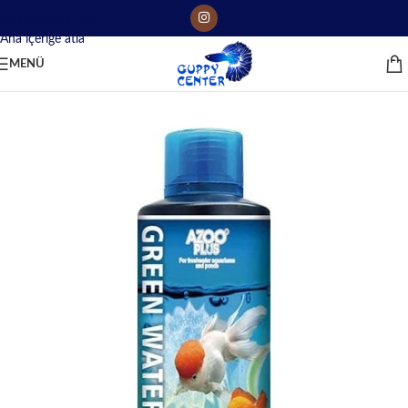
Navigasyona atla
Ana içeriğe atla
MENÜ